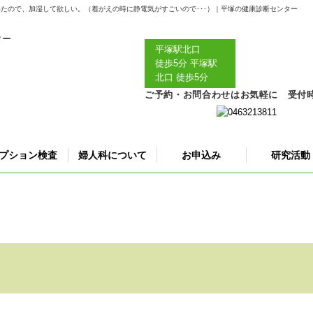
いたので、加湿して欲しい。（着がえの時に静電気がすごいので･･･）｜平塚の健康診断センター
平塚駅北口
徒歩5分
平塚駅
北口 徒歩5分
ご予約・お問合わせはお気軽に 受付時間｜
プション検査
婦人科について
お申込み
研究活動