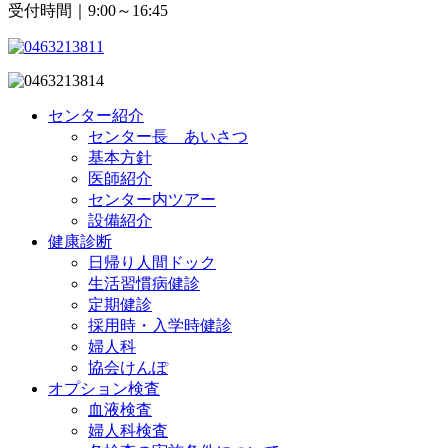
受付時間｜9:00～16:45
センター紹介
センター長 あいさつ
基本方針
医師紹介
センター内ツアー
設備紹介
健康診断
日帰り人間ドック
生活習慣病健診
定期健診
採用時・入学時健診
婦人科
協会けんぽ
オプション検査
血液検査
婦人科検査