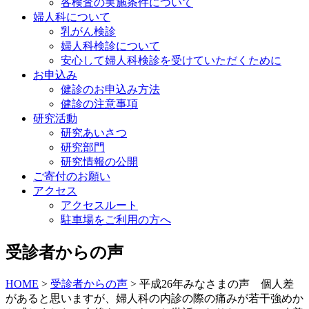
各検査の実施条件について
婦人科について
乳がん検診
婦人科検診について
安心して婦人科検診を受けていただくために
お申込み
健診のお申込み方法
健診の注意事項
研究活動
研究あいさつ
研究部門
研究情報の公開
ご寄付のお願い
アクセス
アクセスルート
駐車場をご利用の方へ
受診者からの声
HOME
>
受診者からの声
>
平成26年みなさまの声 個人差
があると思いますが、婦人科の内診の際の痛みが若干強めか