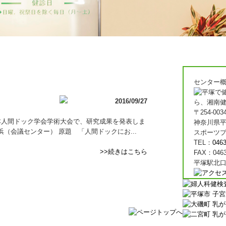
センター
2016/09/27
〒254-003
日本人間ドック学会学術大会で、研究成果を発表しま
神奈川県平
ィコ横浜（会議センター） 原題 「人間ドックにお...
スポーツプ
TEL：
0463
>>続きはこちら
FAX：0463
平塚駅北口