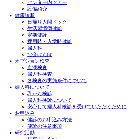
センター内ツアー
設備紹介
健康診断
日帰り人間ドック
生活習慣病健診
定期健診
採用時・入学時健診
婦人科
協会けんぽ
オプション検査
血液検査
婦人科検査
各検査の実施条件について
婦人科について
乳がん検診
婦人科検診について
安心して婦人科検診を受けていただくために
お申込み
健診のお申込み方法
健診の注意事項
研究活動